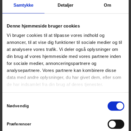
renoveret tag. Derefter udarbejder vi efterfølgende et
Samtykke
Detaljer
Om
skræddersyet tilbud på tagrenovering til netop dit hus.
Denne hjemmeside bruger cookies
HVAD DU FÅR MED
Vi bruger cookies til at tilpasse vores indhold og
annoncer, til at vise dig funktioner til sociale medier og til
Det er dyrt at udbrede fejl og mangler – i visse tilfælde er
at analysere vores trafik. Vi deler også oplysninger om
tagrenovering ikke nok. Er undertaget ramt af råd og
din brug af vores hjemmeside med vores partnere inden
skimmet, grundet fugt og dårlig ventilation, kan du blive nødt
til at lægge dit tag helt om. Heldigvis er det at lægge nyt tag,
for sociale medier, annonceringspartnere og
kun noget de fleste boligejere kommer ud for en gang i deres
analysepartnere. Vores partnere kan kombinere disse
liv. En solid tagrenovering vil ofte kunne mindske
data med andre oplysninger, du har givet dem, eller som
varmeforbruget og behovet for vedligeholdelse. Vi tilbyder dig
de har indsamlet fra din brug af deres tjenester.
at få et gratis tagtjek samt et uforpligtende tilbud til den helt
rigtige tagløsning for dit hus.
Samtykkevalg
Nødvendig
RENOVERING AF TAG FREM
Præferencer
FOR NYT?