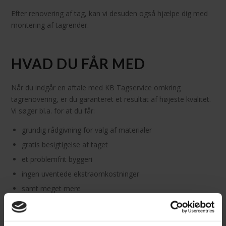
Efter renovering af tag, kan vi desuden også hjælpe dig med
montering af tagrender.
HVAD DU FÅR MED
Når du indgår en aftale med KB Tagservice omkring
tagrenovering, er du garanteret et resultat af højeste kvalitet.
Vi søger bl.a. for at du får:
grundig rådgivning for valg af materialer
gratis besigtigelse af taget
et problemfrit byggeri
ingen uventede ekstraomkostninger
samt meget mere
Vi kommer med glæde ud og gennemgår jeres tag samt
guider jer gennem de mange valg der er til, når du skal have