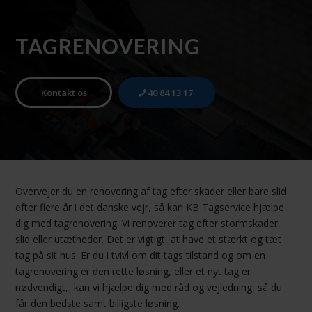
TAG­RENOVERING
Kontakt os
40 84 13 17
Overvejer du en renovering af tag
efter skader eller bare slid
efter flere år i det danske vejr, så kan
KB Tagservice
hjælpe
dig med tagrenovering. Vi renoverer tag efter stormskader,
slid eller utætheder. Det er vigtigt, at have et stærkt og tæt
tag på sit hus. Er du i tvivl om dit tags tilstand og om en
tagrenovering er den rette løsning, eller et
nyt tag
er
nødvendigt, kan vi hjælpe dig med råd og vejledning, så du
får den bedste samt billigste løsning.