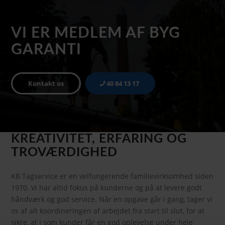
VI ER MEDLEM AF BYG
GARANTI
Kontakt os
40 84 13 17
KREATIVITET, ERFARING OG
TROVÆRDIGHED
KB Tagservice er en velfungerende familievirksomhed siden
1970. Vi har altid fokus på kunderne og på at levere godt
håndværk og god service. Når en opgave går i gang, tager vi
os af alt koordineringen af arbejdet fra start til slut, for at
sikre, at I som kunder får en god oplevelse under hele