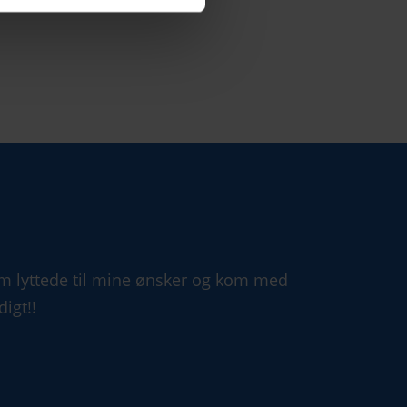
som lyttede til mine ønsker og kom med
igt!!