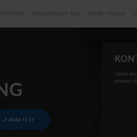
TAGTYPER
REPARATION AF TAG
ANDRE YDELSER
O
KON
Udfyld dine
kontakte di
ING
40 84 13 17