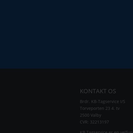
KONTAKT OS
Brdr. KB-Tagservice I/S
Torveporten 23 4. tv
2500 Valby
CVR: 32213197
KB Tagservice er en velfu