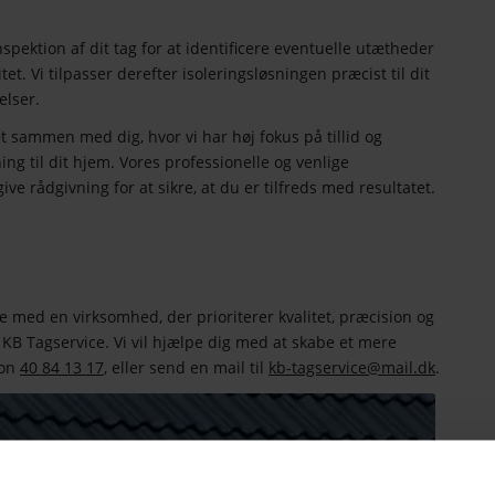
pektion af dit tag for at identificere eventuelle utætheder
tet. Vi tilpasser derefter isoleringsløsningen præcist til dit
elser.
æt sammen med dig, hvor vi har høj fokus på tillid og
ing til dit hjem. Vores professionelle og venlige
ve rådgivning for at sikre, at du er tilfreds med resultatet.
e med en virksomhed, der prioriterer kvalitet, præcision og
KB Tagservice. Vi vil hjælpe dig med at skabe et mere
fon
40 84 13 17
, eller send en mail til
kb-tagservice@mail.dk
.