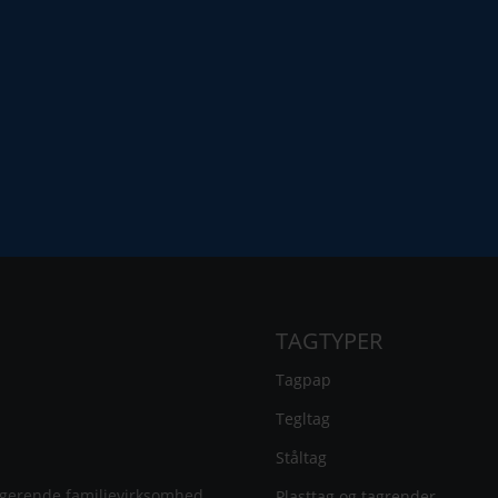
TAGTYPER
Tagpap
Tegltag
Ståltag
ngerende familievirksomhed
Plasttag og tagrender