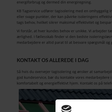
energiforbrug og dermed din energiregning.
KB Tagservice udfører tagisolering med en omhyggelig ins
eller svage punkter, der kan påvirke isoleringens effektivi
tags behov, hvilket sikrer maksimal effektivitet og bespar
Vi forstår, at hver kundes behov er unikke. Vi arbejder t
ærlighed. I fællesskab finder vi den bedste isoleringsløsn
medarbejdere er altid parat til at besvare spørgsmål og gi
KONTAKT OS ALLEREDE I DAG
Så hvis du overvejer tagisolering og ønsker at samarbejd
god kundeservice, bør du kontakte vores medarbejdere i 
komfortabelt og energieffektivt hjem. Kontakt os på tele