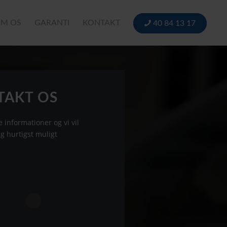
M OS
GARANTI
KONTAKT
40 84 13 17
TAKT OS
 informationer og vi vil
g hurtigst muligt