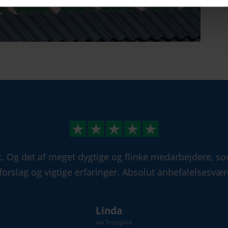
lt. Og det af meget dygtige og flinke medarbejdere, 
forslag og vigtige erfaringer. Absolut anbefalelsesværd
Linda
via Trustpilot